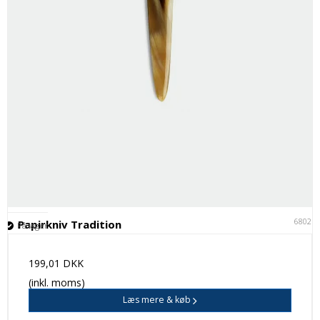
68021
Papirkniv Tradition
På lager
199,01 DKK
(inkl. moms)
Læs mere & køb