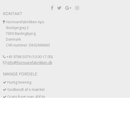
KONTAKT
Hornvarefabrikken Aps
Storbjergvej 2
7650 Bøvlingbjerg
Danmark
CVR-nummer: DK32666663
+45 9788 5079 (10.00-17.00)
info@hornvarefabrikken.dk
MANGE FORDELE
Hurtig levering
Godkendt af e-mærket
Gratis fragt over 400 kr.
Unikke håndlavet produkter
Du betaler ingen gebyrer
BUTIKKERNE