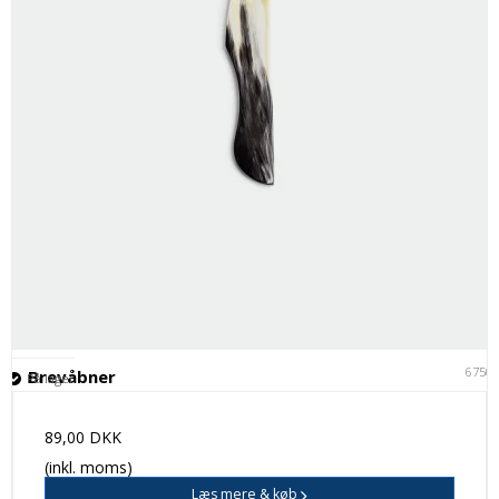
6750
Brevåbner
På lager
89,00 DKK
(inkl. moms)
Læs mere & køb