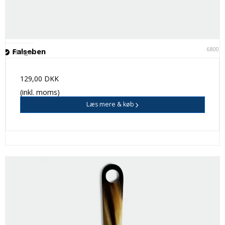
68001
Falseben
På lager
129,00 DKK
(inkl. moms)
Læs mere & køb