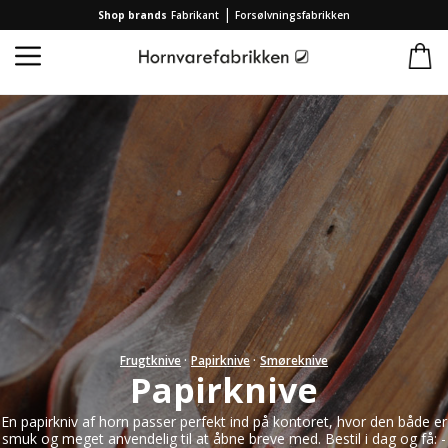
|
Shop brands
Fabrikant
Forsølvningsfabrikken
Forside
/
Kollektion
/
Knive
/
Papirknive
Frugtknive
·
Papirknive
·
Smøreknive
Papirknive
En papirkniv af horn passer perfekt ind på kontoret, hvor den både er
smuk og meget anvendelig til at åbne breve med. Bestil i dag og få: -