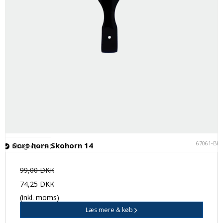
67061-BK
Sort horn Skohorn 14
På lager (5 stk.)
99,00 DKK
74,25 DKK
(inkl. moms)
Læs mere & køb