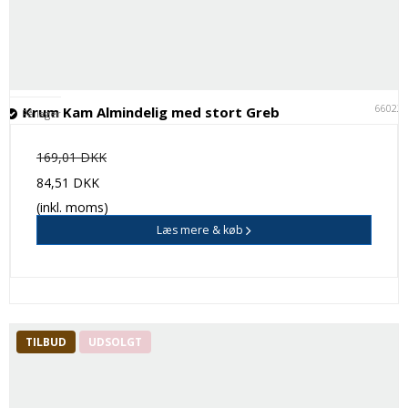
66022
Krum Kam Almindelig med stort Greb
På lager
169,01 DKK
84,51 DKK
(inkl. moms)
Læs mere & køb
TILBUD
UDSOLGT