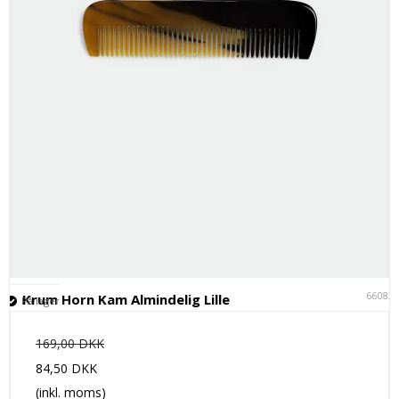
66082
Krum Horn Kam Almindelig Lille
På lager
169,00 DKK
84,50 DKK
(inkl. moms)