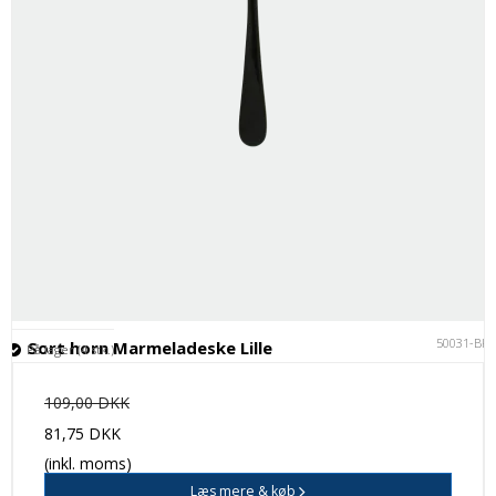
50031-BK
Sort horn Marmeladeske Lille
På lager (4 stk.)
109,00 DKK
81,75 DKK
(inkl. moms)
Læs mere & køb