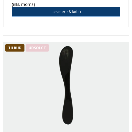
(inkl. moms)
Læs mere & køb
TILBUD
UDSOLGT