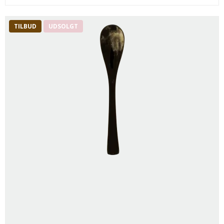
TILBUD
UDSOLGT