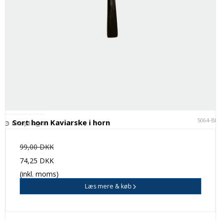
5064-BK
Sort horn Kaviarske i horn
Ikke på lager
99,00 DKK
74,25 DKK
(inkl. moms)
Læs mere & køb