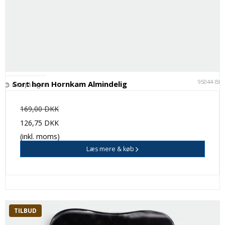
95044-BK
Sort horn Hornkam Almindelig
Ikke på lager
169,00 DKK
126,75 DKK
(inkl. moms)
Læs mere & køb
TILBUD