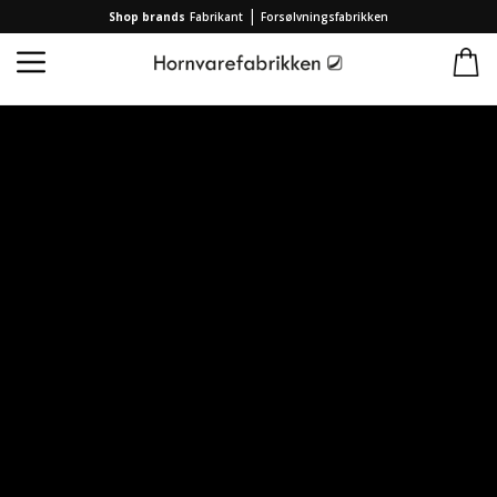
|
Shop brands
Fabrikant
Forsølvningsfabrikken
Forside
/
Kollektion
/
TILBUD