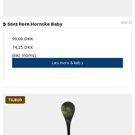
5080-BK
Sort horn Hornske Baby
På lager (3 stk.)
99,00 DKK
74,25 DKK
(inkl. moms)
Læs mere & køb
TILBUD