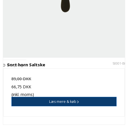
50001-BK
Sort horn Saltske
Ikke på lager
89,00 DKK
66,75 DKK
(inkl. moms)
Læs mere & køb