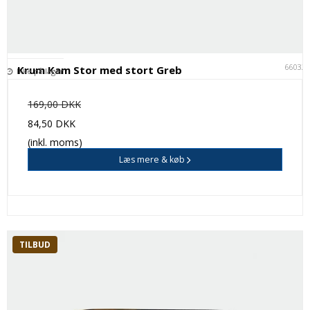
66032
Krum Kam Stor med stort Greb
Ikke på lager
169,00 DKK
84,50 DKK
(inkl. moms)
Læs mere & køb
TILBUD