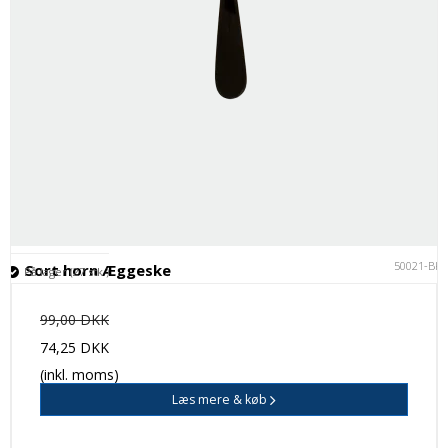
50021-BK
Sort horn Æggeske
På lager (27 stk.)
99,00 DKK
74,25 DKK
(inkl. moms)
Læs mere & køb