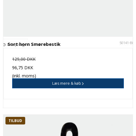
50141-BK
Sort horn Smørebestik
Ikke på lager
129,00 DKK
96,75 DKK
(inkl. moms)
Læs mere & køb
TILBUD