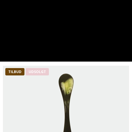
TILBUD
UDSOLGT