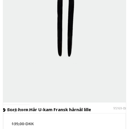
95169-BK
Sort horn Hår U-kam Fransk hårnål lille
På lager (6 stk.)
139,00 DKK