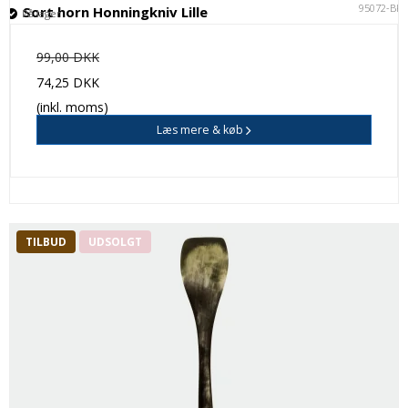
95072-BK
Sort horn Honningkniv Lille
På lager
99,00 DKK
74,25 DKK
(inkl. moms)
Læs mere & køb
TILBUD
UDSOLGT