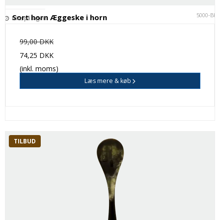
5000-BK
Sort horn Æggeske i horn
Ikke på lager
99,00 DKK
74,25 DKK
(inkl. moms)
Læs mere & køb
TILBUD