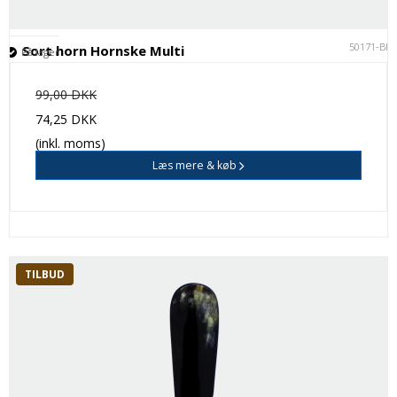
50171-BK
Sort horn Hornske Multi
På lager
99,00 DKK
74,25 DKK
(inkl. moms)
Læs mere & køb
TILBUD