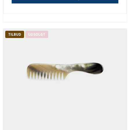
TILBUD
UDSOLGT