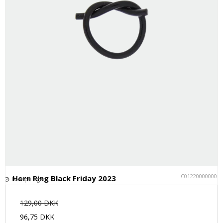
C012200000001
Horn Ring Black Friday 2023
Ikke på lager
129,00 DKK
96,75 DKK