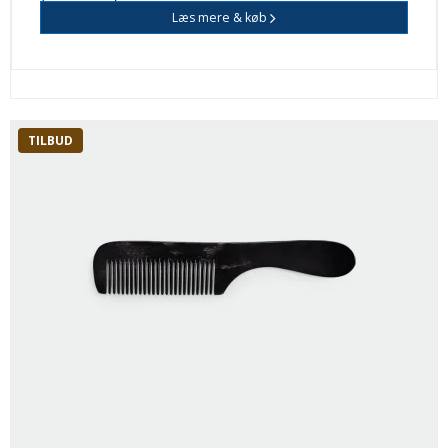
Læs mere & køb
TILBUD