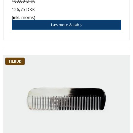
169,00 DKK
126,75 DKK
(inkl. moms)
Læs mere & køb
TILBUD