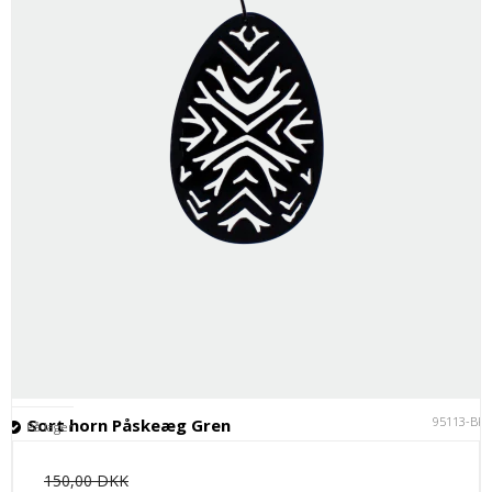
95113-BK
Sort horn Påskeæg Gren
På lager
150,00 DKK