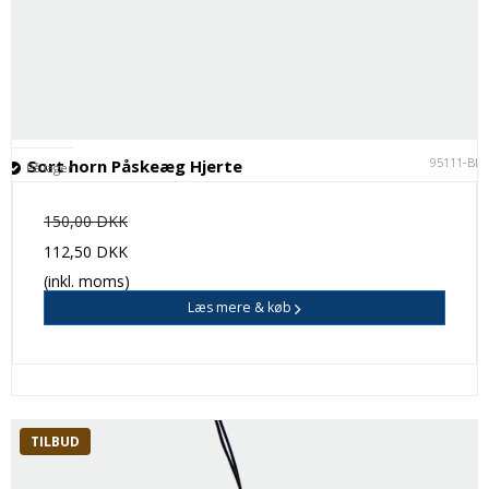
95111-BK
Sort horn Påskeæg Hjerte
På lager
150,00 DKK
112,50 DKK
(inkl. moms)
Læs mere & køb
TILBUD