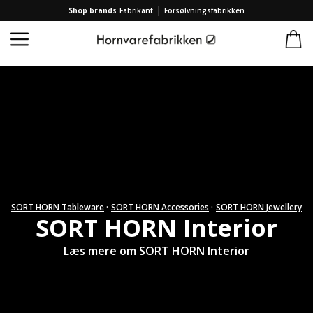
|
Shop brands
Fabrikant
Forsølvningsfabrikken
Forside
/
Kollektion
/
SORT HORN
/
SORT HORN Interior
SORT HORN Tableware
·
SORT HORN Accessories
·
SORT HORN Jewellery
SORT HORN Interior
Læs mere om SORT HORN Interior