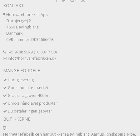
KONTAKT
Hornvarefabrikken Aps
Storbjergvej 2
7650 Bøvlingbjerg
Danmark
CVR-nummer: DK32666663
+45 9788 5079 (10.00-17.00)
info@hornvarefabrikken.dk
MANGE FORDELE
Hurtig levering
Godkendt af e-mærket
Gratis fragt over 400 kr.
Unikke håndlavet produkter
Du betaler ingen gebyrer
BUTIKKERNE
Hornvarefabrikken
har butikker i Bøvlingbjerg, Aarhus, Ringkøbing, Ribe,
Blåvand, Thyborøn og Lemvig.