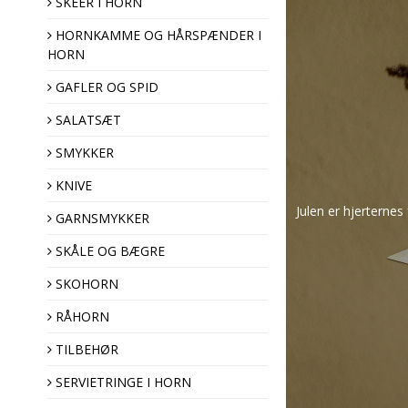
SKEER I HORN
HORNKAMME OG HÅRSPÆNDER I
HORN
Hårspænder
Hornkamme
GAFLER OG SPID
SALATSÆT
SMYKKER
KNIVE
Julen er hjerterne
GARNSMYKKER
Pyntenåle
SKÅLE OG BÆGRE
Brocher
SKOHORN
Hornknapper
Træknapper
RÅHORN
TILBEHØR
SERVIETRINGE I HORN