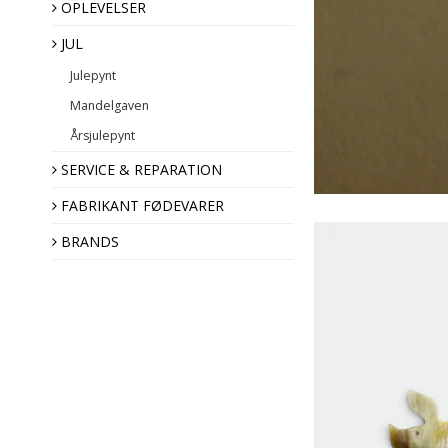
OPLEVELSER
JUL
Julepynt
Mandelgaven
Hornvarefabrikken
Forsølvningsfabrikken
Årsjulepynt
Fabrikant
SERVICE & REPARATION
FABRIKANT FØDEVARER
BRANDS