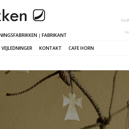
Godk
Fr
NINGSFABRIKKEN
FABRIKANT
|
VEJLEDNINGER
KONTAKT
CAFE HORN
e
Mors dag
Lysestager
es
Fars dag
Pynt påske
Studentergaver
Polerede horn
Black Friday
Julepynt i horn
Adventsgaver
Valentinsdag