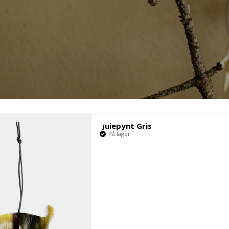
Mandelgaven
Årsjulepynt
Julepynt Gris
På lager