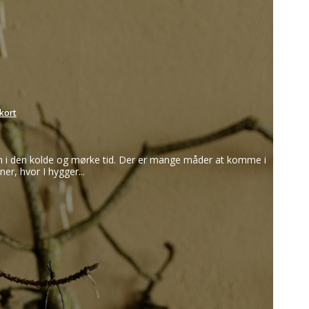
Frugtknive
Papirknive
Smøreknive
kort
ele FREE
den i den kolde og mørke tid. Der er mange måder at komme i
r, hvor I hygger...
Konfekt