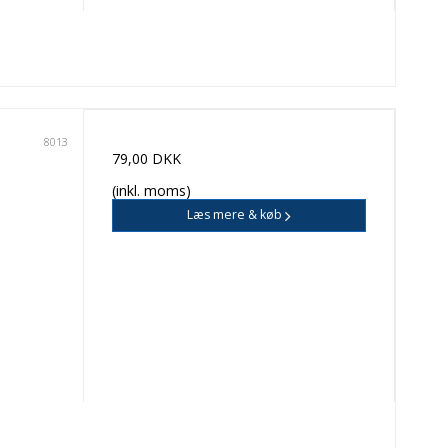
8013
79,00 DKK
(inkl. moms)
Læs mere & køb