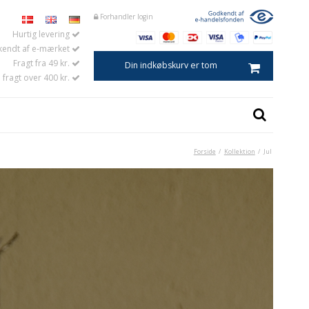
Forhandler login
Hurtig levering
endt af e-mærket
Fragt fra 49 kr.
Din indkøbskurv er tom
i fragt over 400 kr.
Forside
/
Kollektion
/
Jul
Kaviarske
Saltske
Æggeskeer
Baby- og børneskeer
Kaffe- og temål
Marmeladeskeer
Sennepsskeer
Spiseskeer i horn
Køkkenskeer