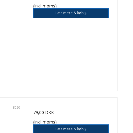
(inkl. moms)
Læs mere & køb
8020
79,00 DKK
(inkl. moms)
Læs mere & køb