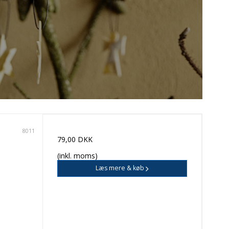
ØL & VAND
CAFE
8011
79,00 DKK
(inkl. moms)
Læs mere & køb