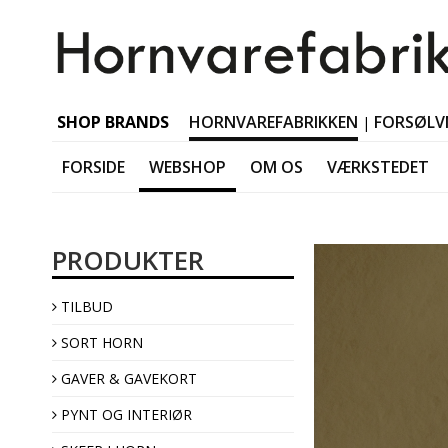
SHOP BRANDS
HORNVAREFABRIKKEN
FORSØLV
|
FORSIDE
WEBSHOP
OM OS
VÆRKSTEDET
SORT HORN Tablewar
PRODUKTER
SORT HORN Accessori
SORT HORN Jewellery
TILBUD
SORT HORN Interior
SORT HORN
GAVER & GAVEKORT
PYNT OG INTERIØR