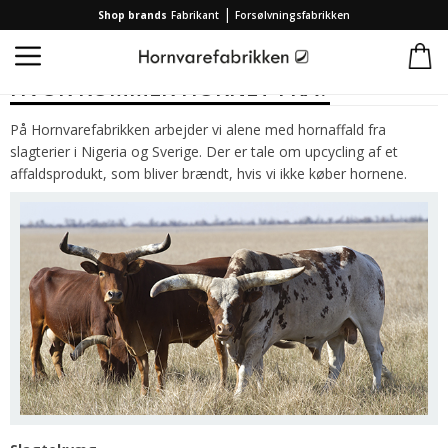
|
Shop brands
Fabrikant
Forsølvningsfabrikken
Forside
/
Horn
HVOR KOMMER HORNET FRA?
På Hornvarefabrikken arbejder vi alene med hornaffald fra
slagterier i Nigeria og Sverige. Der er tale om upcycling af et
affaldsprodukt, som bliver brændt, hvis vi ikke køber hornene.