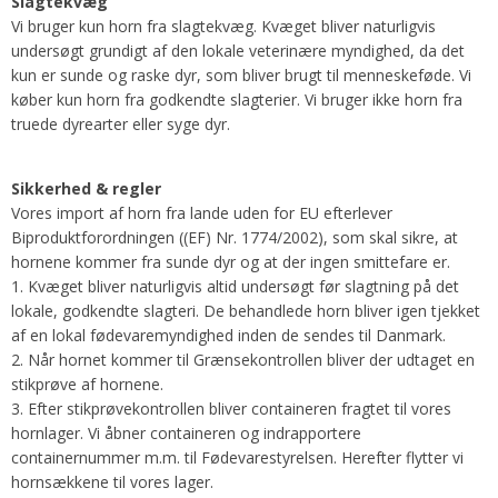
Slagtekvæg
Vi bruger kun horn fra slagtekvæg. Kvæget bliver naturligvis
undersøgt grundigt af den lokale veterinære myndighed, da det
kun er sunde og raske dyr, som bliver brugt til menneskeføde. Vi
køber kun horn fra godkendte slagterier. Vi bruger ikke horn fra
truede dyrearter eller syge dyr.
Sikkerhed & regler
Vores import af horn fra lande uden for EU efterlever
Biproduktforordningen ((EF) Nr. 1774/2002), som skal sikre, at
hornene kommer fra sunde dyr og at der ingen smittefare er.
1. Kvæget bliver naturligvis altid undersøgt før slagtning på det
lokale, godkendte slagteri. De behandlede horn bliver igen tjekket
af en lokal fødevaremyndighed inden de sendes til Danmark.
2. Når hornet kommer til Grænsekontrollen bliver der udtaget en
stikprøve af hornene.
3. Efter stikprøvekontrollen bliver containeren fragtet til vores
hornlager. Vi åbner containeren og indrapportere
containernummer m.m. til Fødevarestyrelsen. Herefter flytter vi
hornsækkene til vores lager.