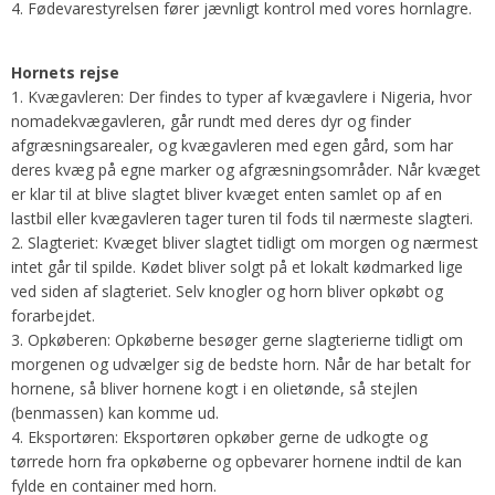
4. Fødevarestyrelsen fører jævnligt kontrol med vores hornlagre.
Hornets rejse
1. Kvægavleren: Der findes to typer af kvægavlere i Nigeria, hvor
nomadekvægavleren, går rundt med deres dyr og finder
afgræsningsarealer, og kvægavleren med egen gård, som har
deres kvæg på egne marker og afgræsningsområder. Når kvæget
er klar til at blive slagtet bliver kvæget enten samlet op af en
lastbil eller kvægavleren tager turen til fods til nærmeste slagteri.
2. Slagteriet: Kvæget bliver slagtet tidligt om morgen og nærmest
intet går til spilde. Kødet bliver solgt på et lokalt kødmarked lige
ved siden af slagteriet. Selv knogler og horn bliver opkøbt og
forarbejdet.
3. Opkøberen: Opkøberne besøger gerne slagterierne tidligt om
morgenen og udvælger sig de bedste horn. Når de har betalt for
hornene, så bliver hornene kogt i en olietønde, så stejlen
(benmassen) kan komme ud.
4. Eksportøren: Eksportøren opkøber gerne de udkogte og
tørrede horn fra opkøberne og opbevarer hornene indtil de kan
fylde en container med horn.