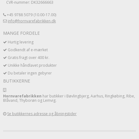
CVR-nummer: DK32666663
+45 9788 5079 (10.00-17.00)
info@hornvarefabrikken.dk
MANGE FORDELE
Hurtig levering
Godkendt af e-mærket
Gratis fragt over 400 kr.
Unikke håndlavet produkter
Du betaler ingen gebyrer
BUTIKKERNE
Hornvarefabrikken
har butikker i Bøvlingbjerg, Aarhus, Ringkøbing, Ribe,
Blåvand, Thyborøn og Lemvig.
Se butikkernes adresse og åbningstider