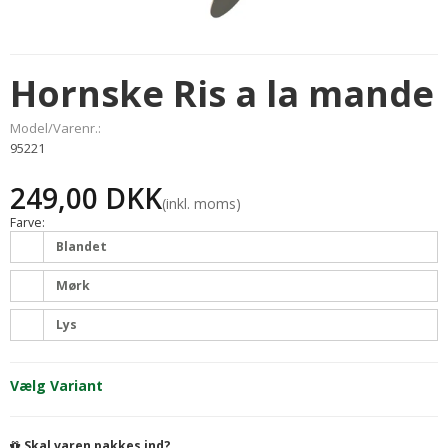
Hornske Ris a la mande
Model/Varenr.:
95221
249,00 DKK
(inkl. moms)
Farve:
Blandet
Mørk
Lys
Vælg Variant
Skal varen pakkes ind?