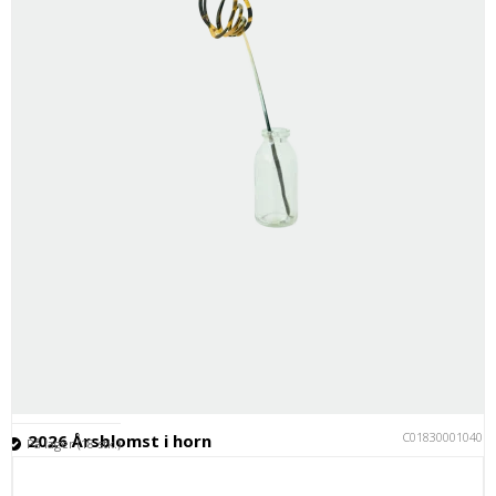
C018300010401
2026 Årsblomst i horn
På lager (18 stk.)