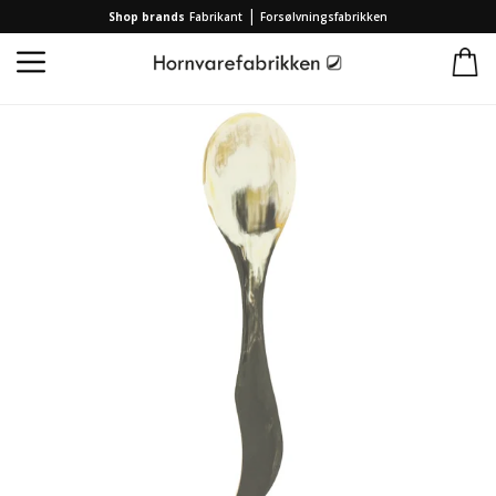
|
Shop brands
Fabrikant
Forsølvningsfabrikken
Forside
/
Kollektion
/
Brands
/
Hornvarefabrikken
/
Hornske Ris a la mande