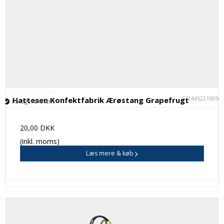
5714452210850
Hattesen Konfektfabrik Ærøstang Grapefrugt
På lager (46 stk.)
20,00 DKK
(inkl. moms)
Læs mere & køb