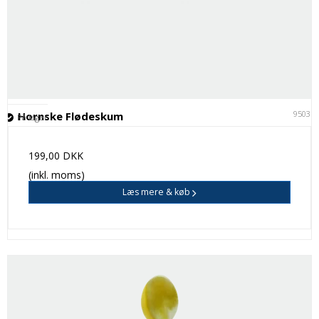
95035
Hornske Flødeskum
På lager
199,00 DKK
(inkl. moms)
Læs mere & køb