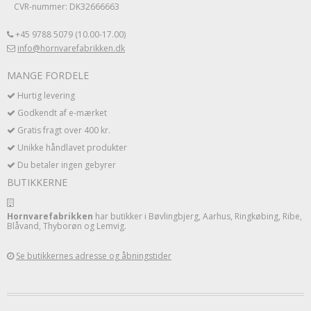
CVR-nummer: DK32666663
+45 9788 5079 (10.00-17.00)
info@hornvarefabrikken.dk
MANGE FORDELE
Hurtig levering
Godkendt af e-mærket
Gratis fragt over 400 kr.
Unikke håndlavet produkter
Du betaler ingen gebyrer
BUTIKKERNE
Hornvarefabrikken
har butikker i Bøvlingbjerg, Aarhus, Ringkøbing, Ribe,
Blåvand, Thyborøn og Lemvig.
Se butikkernes adresse og åbningstider