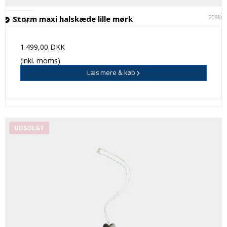
20980
Storm maxi halskæde lille mørk
På lager
1.499,00 DKK
(inkl. moms)
Læs mere & køb
UDSOLGT