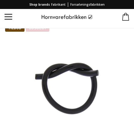
|
Shop brands
Fabrikant
Forsølvningsfabrikken
Forside
/
Kollektion
/
Brands
/
Hornvarefabrikken
/
Horn Ring Black Friday 2023
TILBUD
UDSOLGT