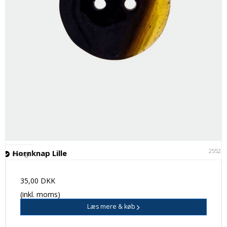
25521
Hornknap Lille
På lager
35,00 DKK
(inkl. moms)
Læs mere & køb