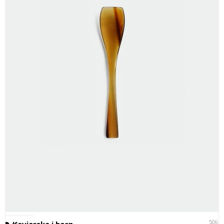
5064
Kaviarske i horn