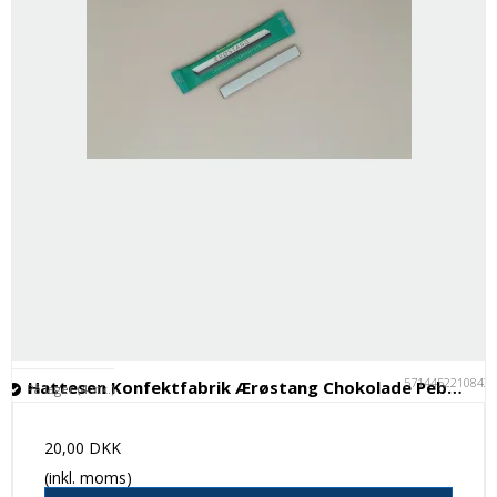
5714452210843
Hattesen Konfektfabrik Ærøstang Chokolade Pebermynte
På lager (4 stk.)
20,00 DKK
(inkl. moms)