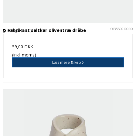
C035500100100
Fabrikant saltkar oliventræ dråbe
På lager (2 stk.)
59,00 DKK
(inkl. moms)
Læs mere & køb