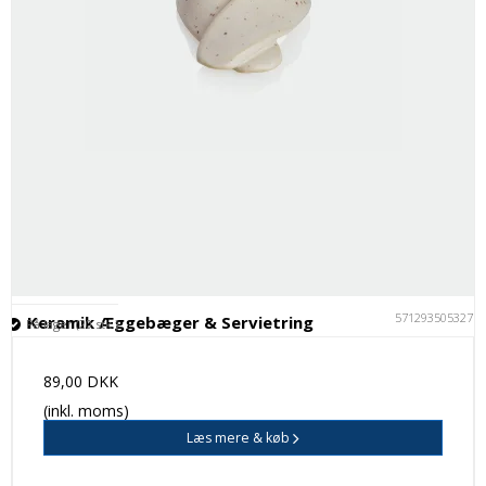
5712935053277
Keramik Æggebæger & Servietring
På lager (20 stk.)
89,00 DKK
(inkl. moms)
Læs mere & køb