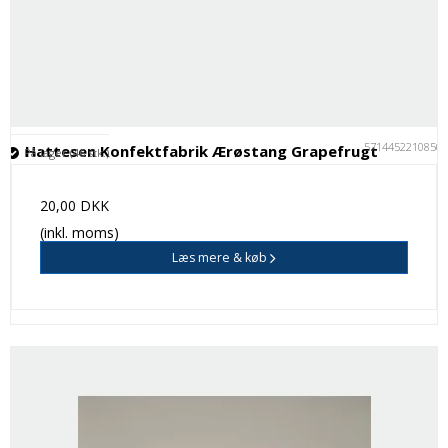
5714452210850
Hattesen Konfektfabrik Ærøstang Grapefrugt
På lager (46 stk.)
20,00 DKK
(inkl. moms)
Læs mere & køb