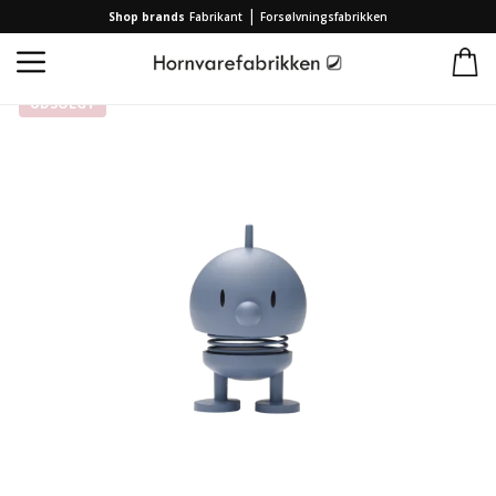
|
Shop brands
Fabrikant
Forsølvningsfabrikken
Forside
/
Kollektion
/
Brands
/
Fabrikant
/
Hoptimist Soft Bumble XS Sky
UDSOLGT