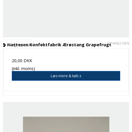
5714452210850
Hattesen Konfektfabrik Ærøstang Grapefrugt
På lager (46 stk.)
20,00 DKK
(inkl. moms)
Læs mere & køb