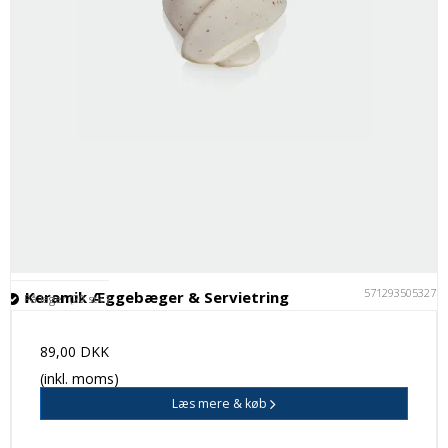
5712935053277
Keramik Æggebæger & Servietring
På lager (20 stk.)
89,00 DKK
(inkl. moms)
Læs mere & køb