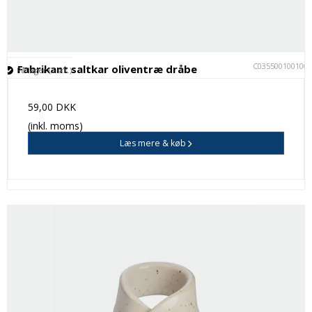
C035500100100
Fabrikant saltkar oliventræ dråbe
På lager (2 stk.)
59,00 DKK
(inkl. moms)
Læs mere & køb