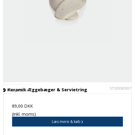
5712935053277
Keramik Æggebæger & Servietring
På lager (20 stk.)
89,00 DKK
(inkl. moms)
Læs mere & køb