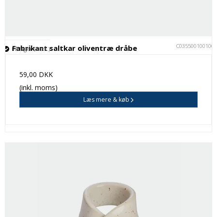
C035500100100
Fabrikant saltkar oliventræ dråbe
På lager (2 stk.)
59,00 DKK
(inkl. moms)
Læs mere & køb