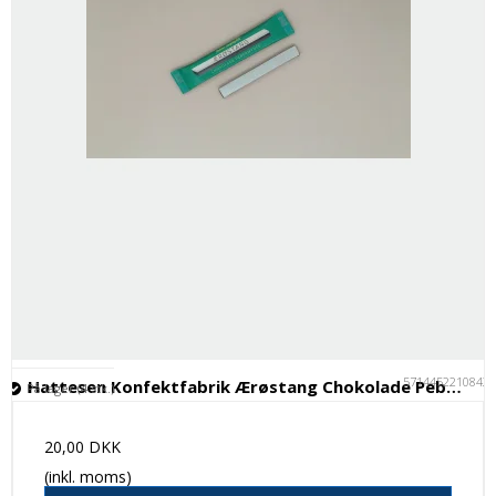
5714452210843
Hattesen Konfektfabrik Ærøstang Chokolade Pebermynte
På lager (4 stk.)
20,00 DKK
(inkl. moms)