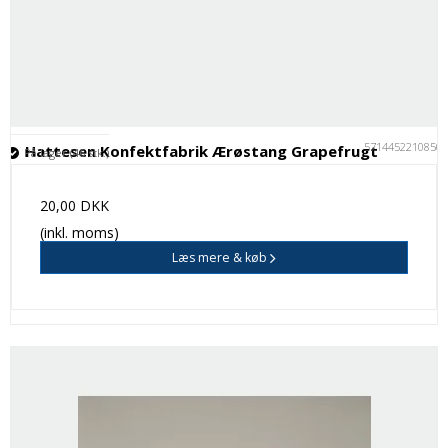
5714452210850
Hattesen Konfektfabrik Ærøstang Grapefrugt
På lager (46 stk.)
20,00 DKK
(inkl. moms)
Læs mere & køb