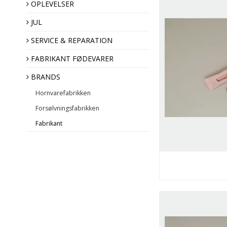
OPLEVELSER
JUL
SERVICE & REPARATION
Hornvarefabrikken
FABRIKANT FØDEVARER
Forsølvningsfabrikken
BRANDS
Fabrikant
Hornvarefabrikken
Forsølvningsfabrikken
Fabrikant