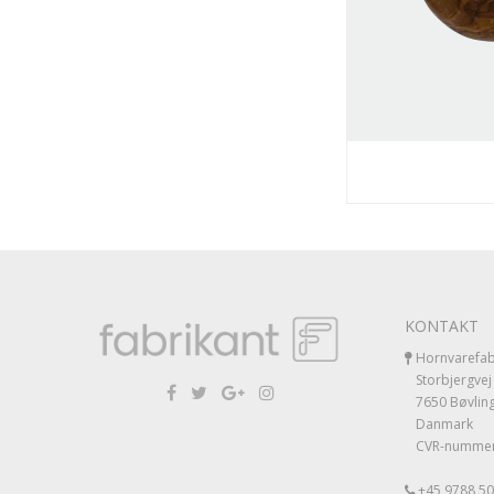
KONTAKT
Hornvarefab
Storbjergvej
7650 Bøvlin
Danmark
CVR-nummer
+45 9788 507