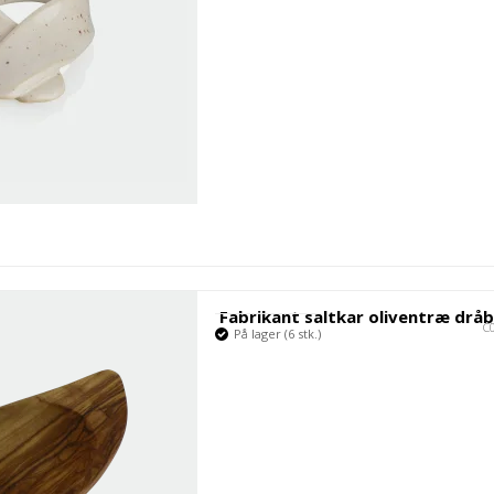
Fabrikant saltkar oliventræ drå
C
På lager (6 stk.)