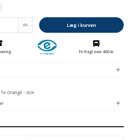
Frugtknive
stk.
Læg i kurven
Papirknive
Smøreknive
Fri fragt over 400 kr
evering
ele FREE
e
 Te Orange - stor
er
Konfekt