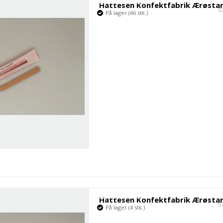
Mandelgaven
5
På lager (46 stk.)
Årsjulepynt
5
På lager (4 stk.)