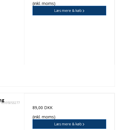
(inkl. moms)
Læs mere & køb
ng
712935053277
89,00 DKK
(inkl. moms)
Læs mere & køb