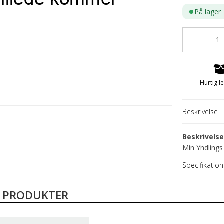
På lager
Salatsæt fra 15 til 22 cm
Armbånd
Salatsæt fra 23 til 27 cm
Halssmykker
Ringe
Øreringe
Herre
Hurtig l
Guld- og sølvd
Beskrivelse
Beskrivels
Min Yndlings
Specifikation
E PRODUKTER
Julepynt