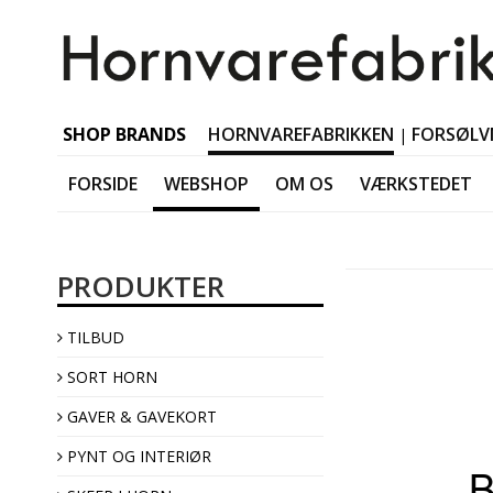
SHOP BRANDS
HORNVAREFABRIKKEN
FORSØLV
|
FORSIDE
WEBSHOP
OM OS
VÆRKSTEDET
SORT HORN Tablewar
PRODUKTER
SORT HORN Accessori
SORT HORN Jewellery
TILBUD
SORT HORN Interior
SORT HORN
GAVER & GAVEKORT
PYNT OG INTERIØR