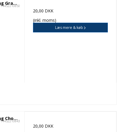
ØL & VAND
Hattesen Konfektfabrik Ærøstang Grapefrugt
714452210850
CAFE
20,00 DKK
(inkl. moms)
Læs mere & køb
Hattesen Konfektfabrik Ærøstang Chokolade Pebermynte
714452210843
20,00 DKK