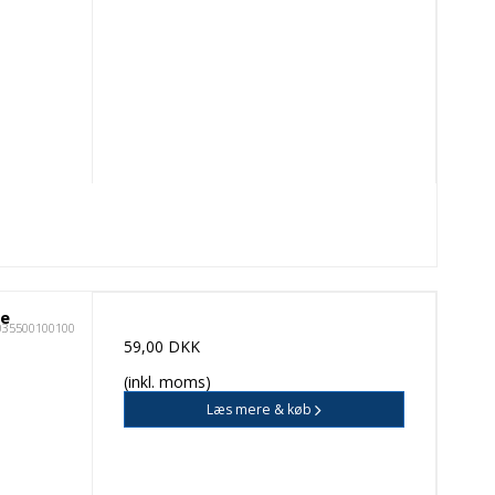
be
035500100100
59,00 DKK
(inkl. moms)
Læs mere & køb