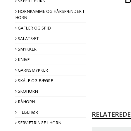
SKEER I HORN
HORNKAMME OG HÅRSPÆNDER I
HORN
Hårspænder
Hornkamme
GAFLER OG SPID
SALATSÆT
SMYKKER
KNIVE
GARNSMYKKER
Pyntenåle
SKÅLE OG BÆGRE
Brocher
SKOHORN
Hornknapper
Træknapper
RÅHORN
TILBEHØR
RELATERED
SERVIETRINGE I HORN