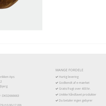
MANGE FORDELE
rikken Aps
Hurtig levering
 2
Godkendt af e-mærket
gbjerg
Gratis fragt over 400 kr.
Unikke håndlavet produkter
: DK32666663
Du betaler ingen gebyrer
9 (10.00-17.00)