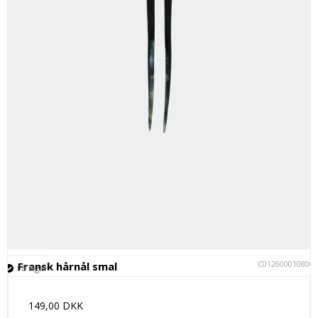
C012600010800
Fransk hårnål smal
På lager
149,00 DKK