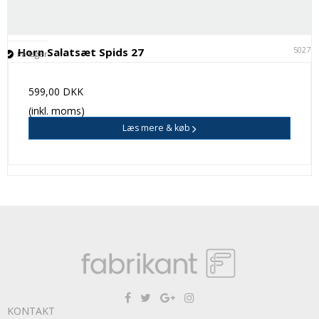
50271
Horn Salatsæt Spids 27
På lager
599,00 DKK
(inkl. moms)
Læs mere & køb
KONTAKT