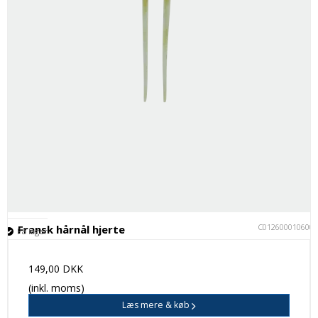
C012600010600
Fransk hårnål hjerte
På lager
149,00 DKK
(inkl. moms)
Læs mere & køb