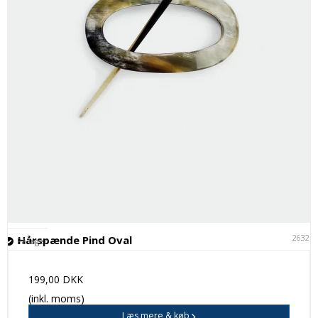
26321
Hårspænde Pind Oval
På lager
199,00 DKK
(inkl. moms)
Læs mere & køb