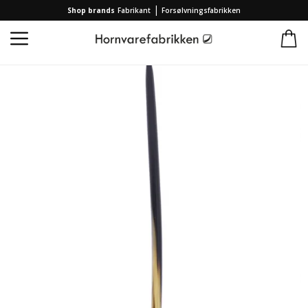
|
Shop brands
Fabrikant
Forsølvningsfabrikken
Forside
/
Kollektion
/
Brands
/
Hornvarefabrikken
/
Pind til hårspænde