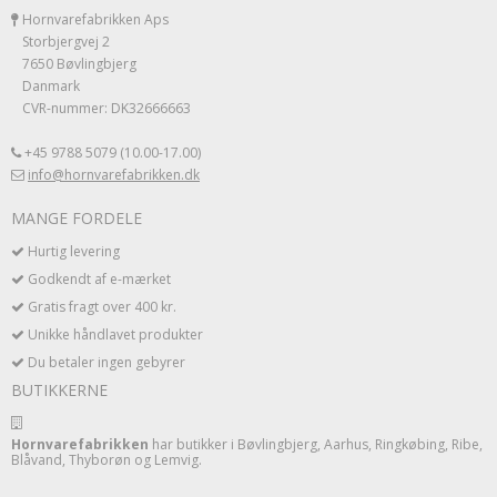
Hornvarefabrikken Aps
Storbjergvej 2
7650 Bøvlingbjerg
Danmark
CVR-nummer: DK32666663
+45 9788 5079 (10.00-17.00)
info@hornvarefabrikken.dk
MANGE FORDELE
Hurtig levering
Godkendt af e-mærket
Gratis fragt over 400 kr.
Unikke håndlavet produkter
Du betaler ingen gebyrer
BUTIKKERNE
Hornvarefabrikken
har butikker i Bøvlingbjerg, Aarhus, Ringkøbing, Ribe,
Blåvand, Thyborøn og Lemvig.