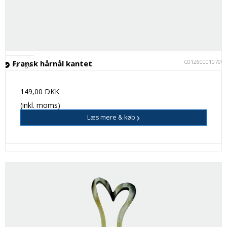
C012600010700
Fransk hårnål kantet
På lager
149,00 DKK
(inkl. moms)
Læs mere & køb