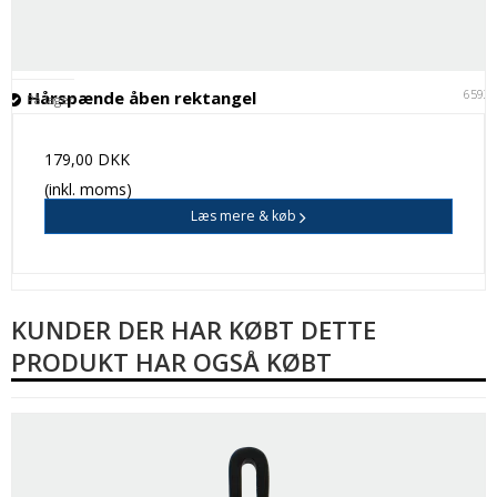
6593
Hårspænde åben rektangel
På lager
179,00 DKK
(inkl. moms)
Læs mere & køb
KUNDER DER HAR KØBT DETTE
PRODUKT HAR OGSÅ KØBT