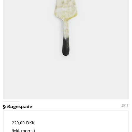
50181
Kagespade
På lager
229,00 DKK
(inkl. moms)