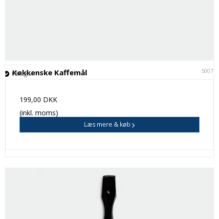
50071
Køkkenske Kaffemål
På lager
199,00 DKK
(inkl. moms)
Læs mere & køb