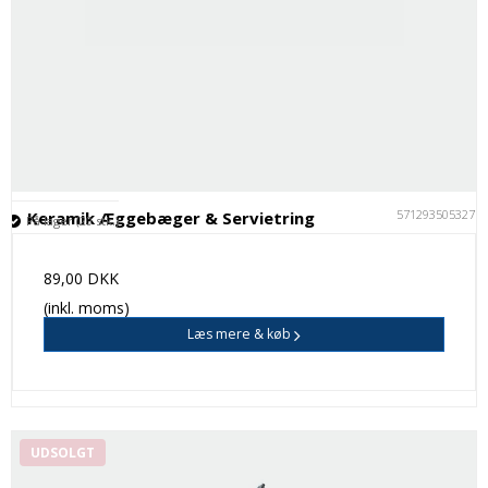
5712935053277
Keramik Æggebæger & Servietring
På lager (20 stk.)
89,00 DKK
(inkl. moms)
Læs mere & køb
UDSOLGT