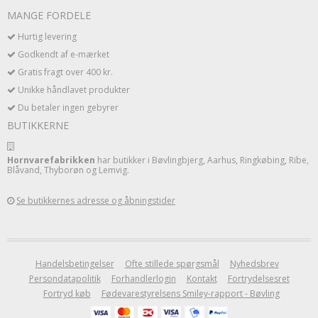
MANGE FORDELE
Hurtig levering
Godkendt af e-mærket
Gratis fragt over 400 kr.
Unikke håndlavet produkter
Du betaler ingen gebyrer
BUTIKKERNE
Hornvarefabrikken
har butikker i Bøvlingbjerg, Aarhus, Ringkøbing, Ribe,
Blåvand, Thyborøn og Lemvig.
Se butikkernes adresse og åbningstider
Handelsbetingelser
Ofte stillede spørgsmål
Nyhedsbrev
Persondatapolitik
Forhandlerlogin
Kontakt
Fortrydelsesret
Fortryd køb
Fødevarestyrelsens Smiley-rapport - Bøvling