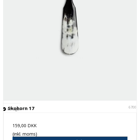
67001
Skohorn 17
På lager
159,00 DKK
(inkl. moms)