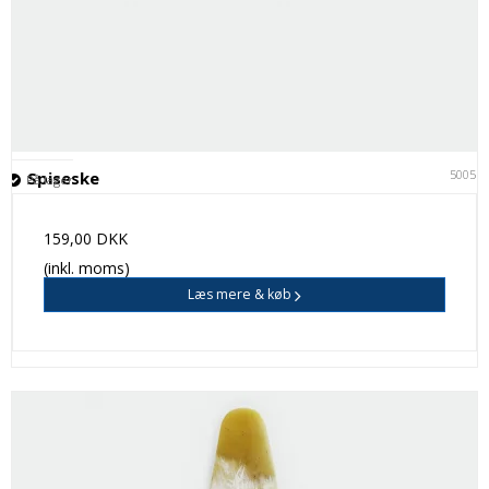
50051
Spiseske
På lager
159,00 DKK
(inkl. moms)
Læs mere & køb