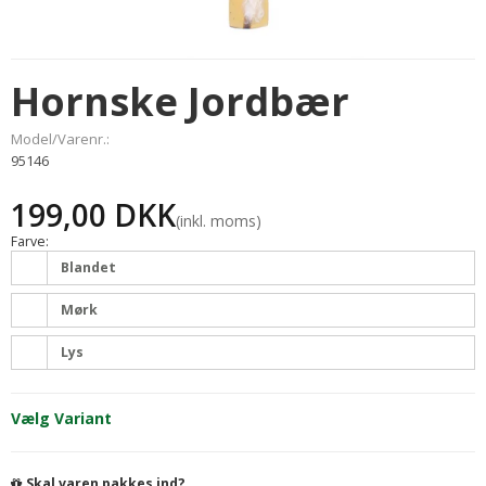
Hornske Jordbær
Model/Varenr.:
95146
199,00 DKK
(inkl. moms)
Farve:
Blandet
Mørk
Lys
Vælg Variant
Skal varen pakkes ind?