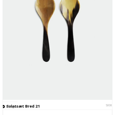
50081
Salatsæt Bred 21
På lager