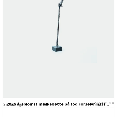
C028200060301
2026 Årsblomst mælkebøtte på fod Forsølvningsfabrikken
Ikke på lager