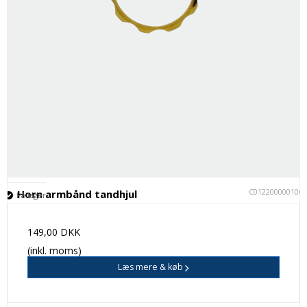
C012200000100
Horn armbånd tandhjul
På lager
149,00 DKK
(inkl. moms)
Læs mere & køb