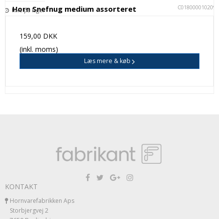
C018000010209
Horn Snefnug medium assorteret
Ikke på lager
159,00 DKK
(inkl. moms)
Læs mere & køb
KONTAKT
Hornvarefabrikken Aps
Storbjergvej 2