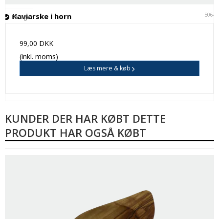
5064
Kaviarske i horn
På lager
99,00 DKK
(inkl. moms)
Læs mere & køb
KUNDER DER HAR KØBT DETTE
PRODUKT HAR OGSÅ KØBT