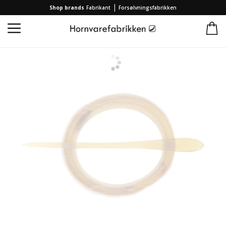
|
Shop brands
Fabrikant
Forsølvningsfabrikken
Forside
/
Kollektion
/
Brands
/
Hornvarefabrikken
/
Pyntenål rå Slice