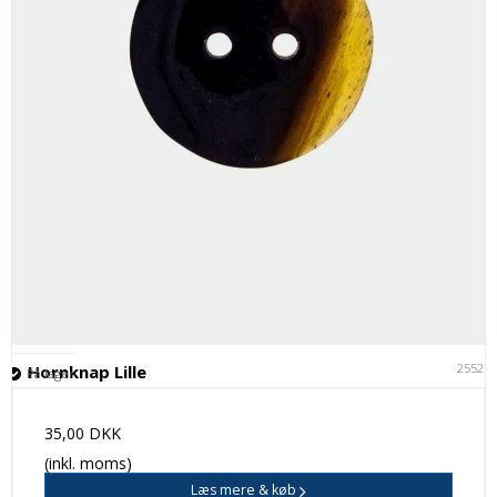
25521
Hornknap Lille
På lager
35,00 DKK
(inkl. moms)
Læs mere & køb