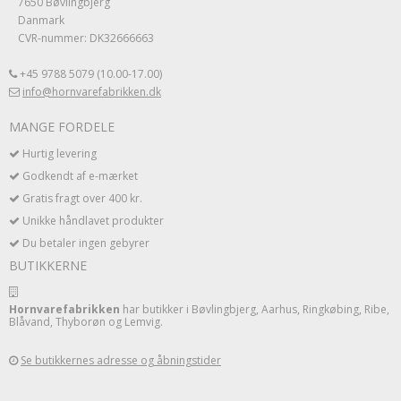
7650 Bøvlingbjerg
Danmark
CVR-nummer: DK32666663
+45 9788 5079 (10.00-17.00)
info@hornvarefabrikken.dk
MANGE FORDELE
Hurtig levering
Godkendt af e-mærket
Gratis fragt over 400 kr.
Unikke håndlavet produkter
Du betaler ingen gebyrer
BUTIKKERNE
Hornvarefabrikken
har butikker i Bøvlingbjerg, Aarhus, Ringkøbing, Ribe,
Blåvand, Thyborøn og Lemvig.
Se butikkernes adresse og åbningstider