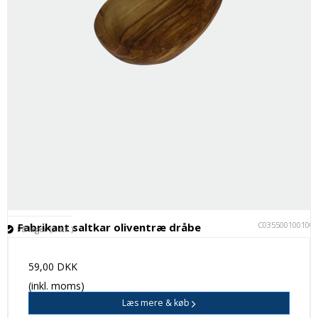
C035500100100
Fabrikant saltkar oliventræ dråbe
På lager (2 stk.)
59,00 DKK
(inkl. moms)
Læs mere & køb