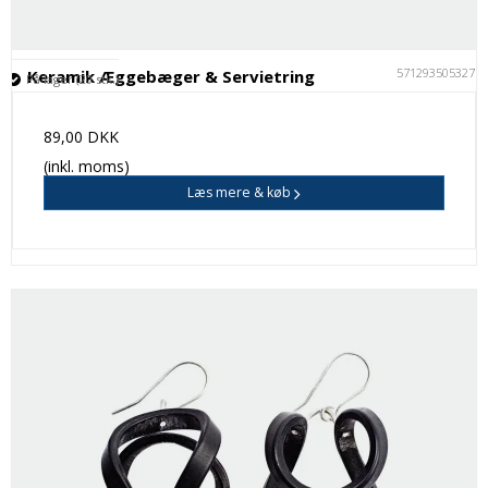
5712935053277
Keramik Æggebæger & Servietring
På lager (20 stk.)
89,00 DKK
(inkl. moms)
Læs mere & køb