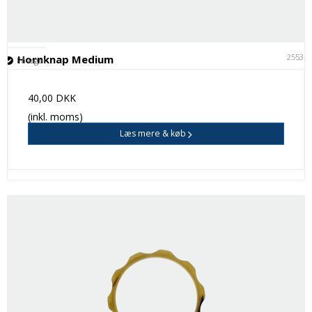
25531
Hornknap Medium
På lager
40,00 DKK
(inkl. moms)
Læs mere & køb