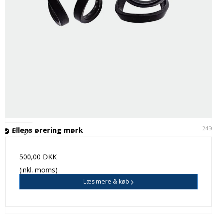
2450
Ellens ørering mørk
På lager
500,00 DKK
(inkl. moms)
Læs mere & køb