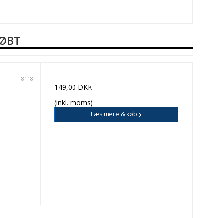
KØBT
8118
149,00 DKK
(inkl. moms)
Læs mere & køb