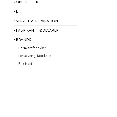
OPLEVELSER
JUL
SERVICE & REPARATION
Hornvarefabrikken
FABRIKANT FØDEVARER
Forsølvningsfabrikken
BRANDS
Fabrikant
Hornvarefabrikken
Forsølvningsfabrikken
Fabrikant