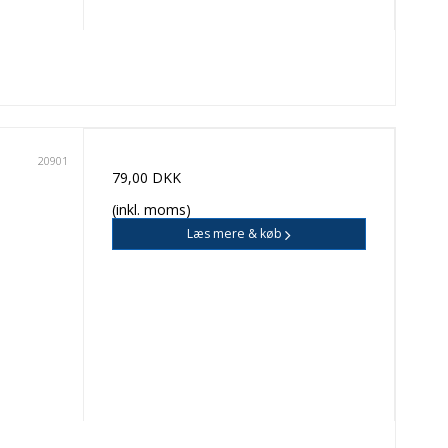
20901
79,00 DKK
(inkl. moms)
Læs mere & køb