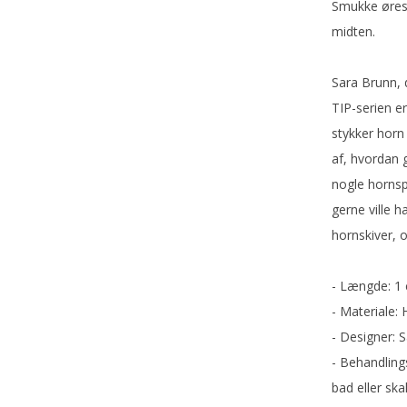
Mandelgaven
Smukke ørest
Årsjulepynt
midten.
Sara Brunn, 
TIP-serien er
stykker horn 
af, hvordan 
nogle hornsp
gerne ville 
hornskiver, 
- Længde: 1
- Materiale: 
- Designer: 
- Behandling
bad eller sk