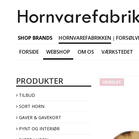
SHOP BRANDS
HORNVAREFABRIKKEN
FORSØLV
|
FORSIDE
WEBSHOP
OM OS
VÆRKSTEDET
SORT HORN Tablewar
PRODUKTER
SORT HORN Accessori
UDSOLGT
SORT HORN Jewellery
TILBUD
SORT HORN Interior
SORT HORN
GAVER & GAVEKORT
PYNT OG INTERIØR