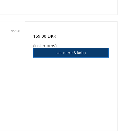
95180
159,00 DKK
(inkl. moms)
Læs mere & køb