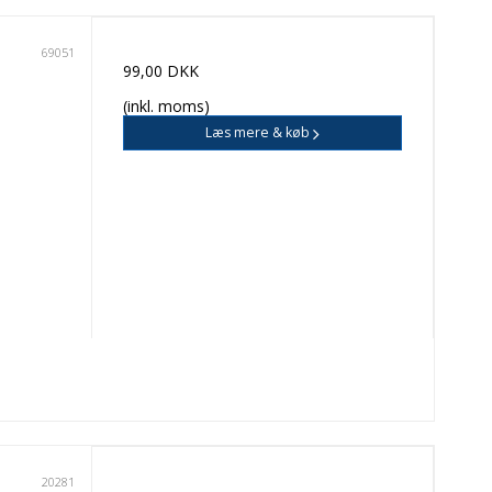
69051
99,00 DKK
(inkl. moms)
Læs mere & køb
20281