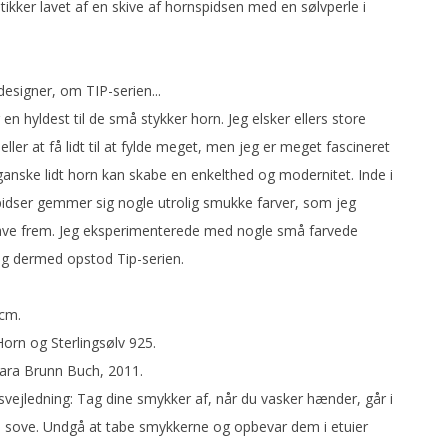
ØL & VAND
ikker lavet af en skive af hornspidsen med en sølvperle i
CAFE
designer, om TIP-serien...
 en hyldest til de små stykker horn. Jeg elsker ellers store
eller at få lidt til at fylde meget, men jeg er meget fascineret
ganske lidt horn kan skabe en enkelthed og modernitet. Inde i
idser gemmer sig nogle utrolig smukke farver, som jeg
have frem. Jeg eksperimenterede med nogle små farvede
og dermed opstod Tip-serien.
 cm.
Horn og Sterlingsølv 925.
Sara Brunn Buch, 2011.
svejledning: Tag dine smykker af, når du vasker hænder, går i
al sove. Undgå at tabe smykkerne og opbevar dem i etuier