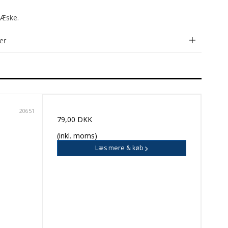
 Æske.
er
20651
79,00 DKK
(inkl. moms)
Læs mere & køb