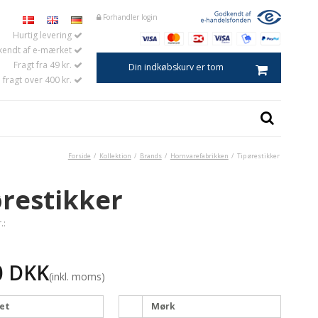
Forhandler login
Hurtig levering
endt af e-mærket
Fragt fra 49 kr.
Din indkøbskurv er tom
i fragt over 400 kr.
Forside
/
Kollektion
/
Brands
/
Hornvarefabrikken
/
Tip ørestikker
Kaviarske
Saltske
ørestikker
Æggeskeer
Baby- og børneskeer
.:
Kaffe- og temål
Marmeladeskeer
0 DKK
Sennepsskeer
(inkl. moms)
Spiseskeer i horn
Køkkenskeer
et
Mørk