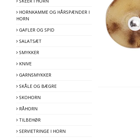
SKEER I HORN
HORNKAMME OG HÅRSPÆNDER I
HORN
Hårspænder
Hornkamme
GAFLER OG SPID
SALATSÆT
SMYKKER
KNIVE
GARNSMYKKER
Pyntenåle
SKÅLE OG BÆGRE
Brocher
SKOHORN
Hornknapper
Træknapper
RÅHORN
TILBEHØR
SERVIETRINGE I HORN