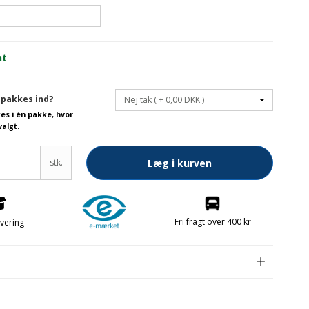
Frugtknive
nt
Papirknive
Smøreknive
 pakkes ind?
kes i én pakke, hvor
valgt.
ele FREE
stk.
Læg i kurven
Fri fragt over 400 kr
evering
Konfekt
e