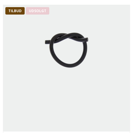
TILBUD
UDSOLGT