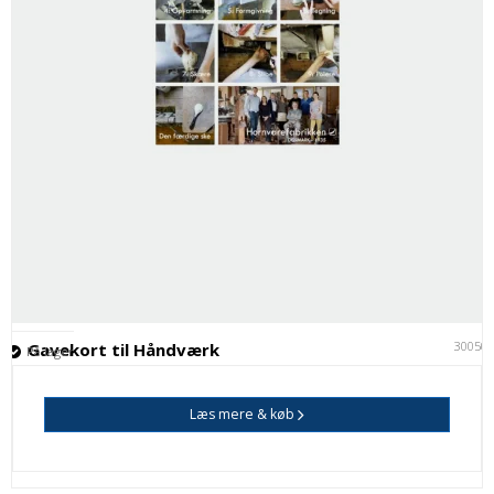
30050
Gavekort til Håndværk
På lager
Læs mere & køb