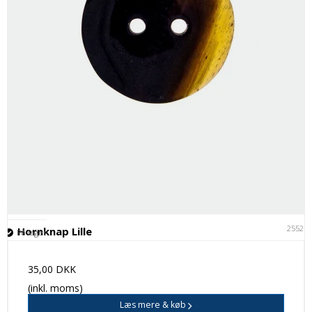
25521
Hornknap Lille
På lager
35,00 DKK
(inkl. moms)
Læs mere & køb