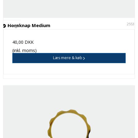
25531
Hornknap Medium
På lager
40,00 DKK
(inkl. moms)
Læs mere & køb