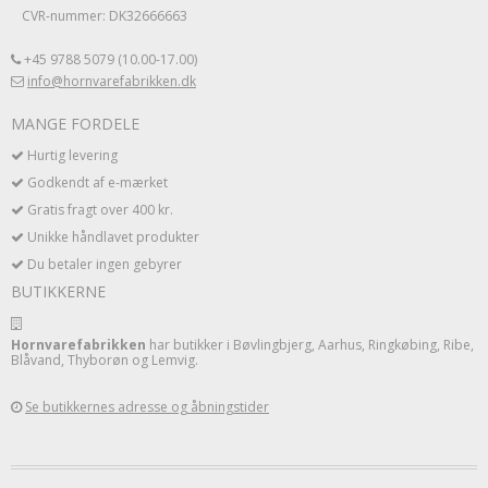
CVR-nummer: DK32666663
+45 9788 5079 (10.00-17.00)
info@hornvarefabrikken.dk
MANGE FORDELE
Hurtig levering
Godkendt af e-mærket
Gratis fragt over 400 kr.
Unikke håndlavet produkter
Du betaler ingen gebyrer
BUTIKKERNE
Hornvarefabrikken
har butikker i Bøvlingbjerg, Aarhus, Ringkøbing, Ribe,
Blåvand, Thyborøn og Lemvig.
Se butikkernes adresse og åbningstider