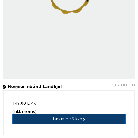
C012200000100
Horn armbånd tandhjul
På lager
149,00 DKK
(inkl. moms)
Læs mere & køb