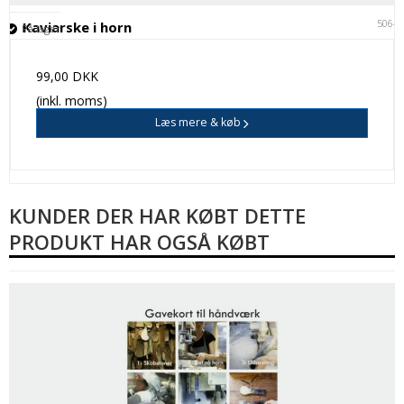
5064
Kaviarske i horn
På lager
99,00 DKK
(inkl. moms)
Læs mere & køb
KUNDER DER HAR KØBT DETTE
PRODUKT HAR OGSÅ KØBT