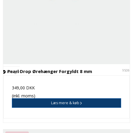
95084
Pearl Drop Ørehænger Forgyldt 8 mm
På lager
349,00 DKK
(inkl. moms)
Læs mere & køb