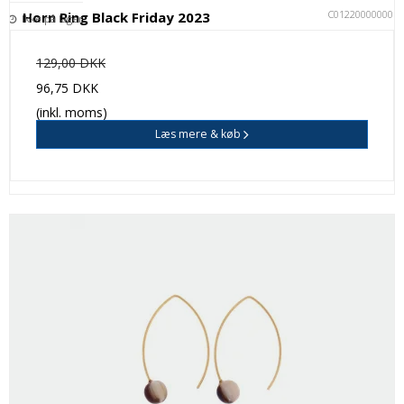
C012200000001
Horn Ring Black Friday 2023
Ikke på lager
129,00 DKK
96,75 DKK
(inkl. moms)
Læs mere & køb