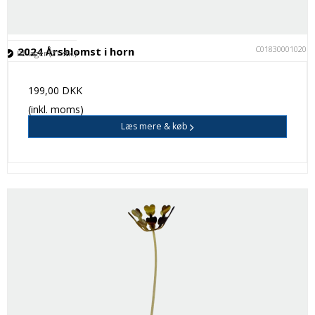
C018300010201
2024 Årsblomst i horn
På lager (21 stk.)
199,00 DKK
(inkl. moms)
Læs mere & køb