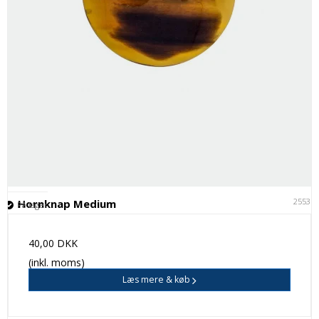
25531
Hornknap Medium
På lager
40,00 DKK
(inkl. moms)
Læs mere & køb