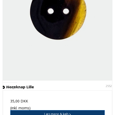
25521
Hornknap Lille
På lager
35,00 DKK
(inkl. moms)
Læs mere & køb