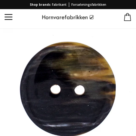
|
Shop brands
Fabrikant
Forsølvningsfabrikken
Forside
/
Kollektion
/
Brands
/
Hornvarefabrikken
/
Hornknap Stor