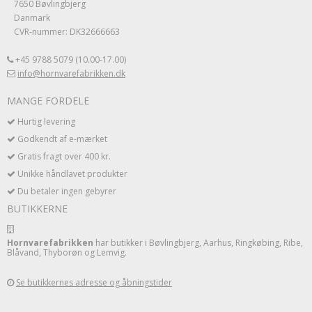
7650 Bøvlingbjerg
Danmark
CVR-nummer: DK32666663
+45 9788 5079 (10.00-17.00)
info@hornvarefabrikken.dk
MANGE FORDELE
Hurtig levering
Godkendt af e-mærket
Gratis fragt over 400 kr.
Unikke håndlavet produkter
Du betaler ingen gebyrer
BUTIKKERNE
Hornvarefabrikken
har butikker i Bøvlingbjerg, Aarhus, Ringkøbing, Ribe,
Blåvand, Thyborøn og Lemvig.
Se butikkernes adresse og åbningstider