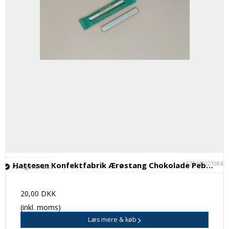
5714452210843
Hattesen Konfektfabrik Ærøstang Chokolade Pebermynte
På lager (4 stk.)
20,00 DKK
(inkl. moms)
Læs mere & køb