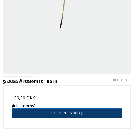
C018300010301
2025 Årsblomst i horn
På lager (35 stk.)
199,00 DKK
(inkl. moms)
Læs mere & køb