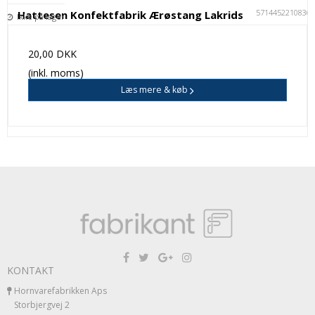
5714452210836
Hattesen Konfektfabrik Ærøstang Lakrids
Ikke på lager
20,00 DKK
(inkl. moms)
Læs mere & køb
KONTAKT
Hornvarefabrikken Aps
Storbjergvej 2