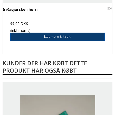
5064
Kaviarske i horn
På lager
99,00 DKK
(inkl. moms)
Læs mere & køb
KUNDER DER HAR KØBT DETTE
PRODUKT HAR OGSÅ KØBT