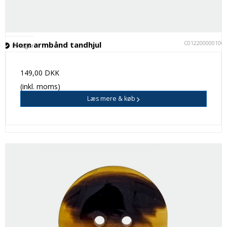
C012200000100
Horn armbånd tandhjul
På lager
149,00 DKK
(inkl. moms)
Læs mere & køb