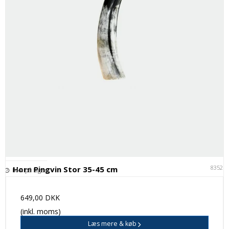
83521
Horn Pingvin Stor 35-45 cm
Ikke på lager
649,00 DKK
(inkl. moms)
Læs mere & køb