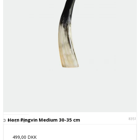
83511
Horn Pingvin Medium 30-35 cm
Ikke på lager
499,00 DKK