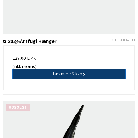
C018200040300
2024 Årsfugl Hænger
På lager
229,00 DKK
(inkl. moms)
Læs mere & køb
UDSOLGT