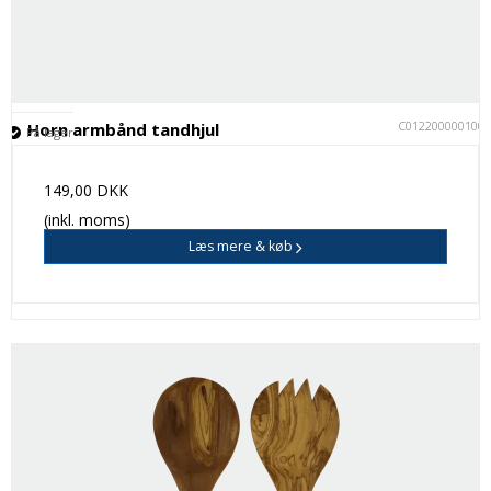
C012200000100
Horn armbånd tandhjul
På lager
149,00 DKK
(inkl. moms)
Læs mere & køb