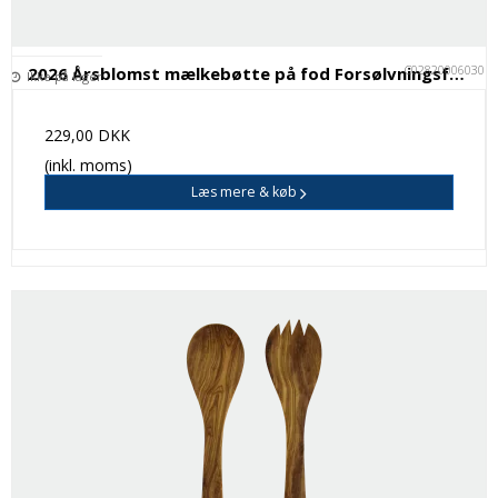
C028200060301
2026 Årsblomst mælkebøtte på fod Forsølvningsfabrikken
Ikke på lager
229,00 DKK
(inkl. moms)
Læs mere & køb