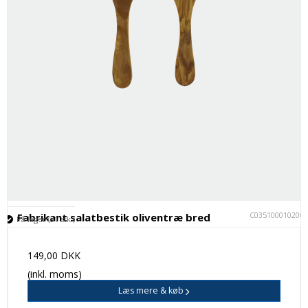
C035100010200
Fabrikant salatbestik oliventræ bred
På lager (31 stk.)
149,00 DKK
(inkl. moms)
Læs mere & køb