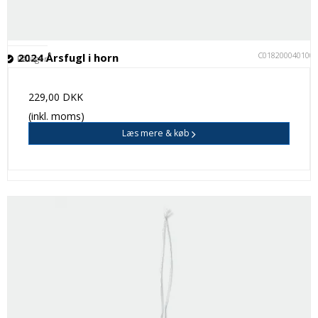
C018200040100
2024 Årsfugl i horn
På lager
229,00 DKK
(inkl. moms)
Læs mere & køb