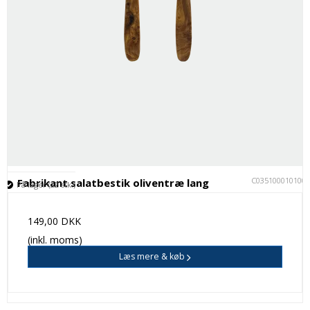
C035100010100
Fabrikant salatbestik oliventræ lang
På lager (22 stk.)
149,00 DKK
(inkl. moms)
Læs mere & køb