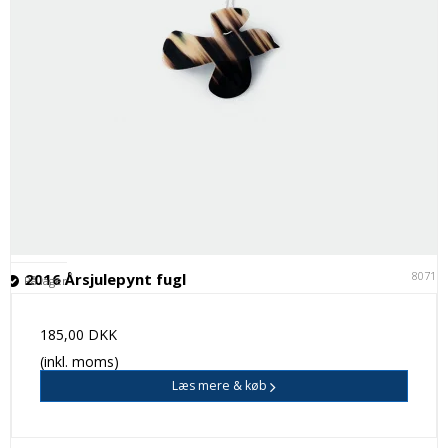
80711
2016 Årsjulepynt fugl
På lager
185,00 DKK
(inkl. moms)
Læs mere & køb