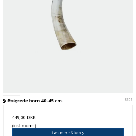
83051
Polerede horn 40-45 cm.
På lager
449,00 DKK
(inkl. moms)
Læs mere & køb