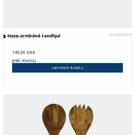
C012200000100
Horn armbånd tandhjul
På lager
149,00 DKK
(inkl. moms)
Læs mere & køb