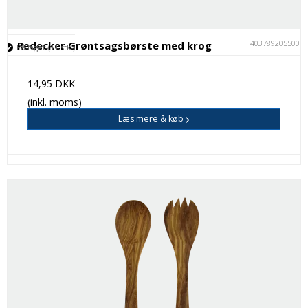
4037892055005
Redecker Grøntsagsbørste med krog
På lager (11 stk.)
14,95 DKK
(inkl. moms)
Læs mere & køb