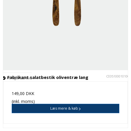
C035100010100
Fabrikant salatbestik oliventræ lang
På lager (22 stk.)
149,00 DKK
(inkl. moms)
Læs mere & køb