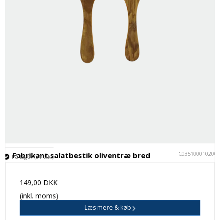
C035100010200
Fabrikant salatbestik oliventræ bred
På lager (31 stk.)
149,00 DKK
(inkl. moms)
Læs mere & køb