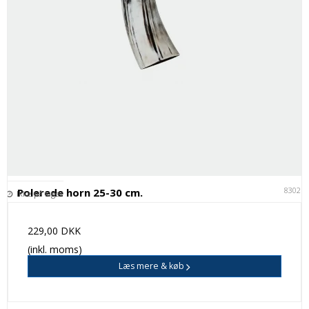
83021
Polerede horn 25-30 cm.
Ikke på lager
229,00 DKK
(inkl. moms)
Læs mere & køb