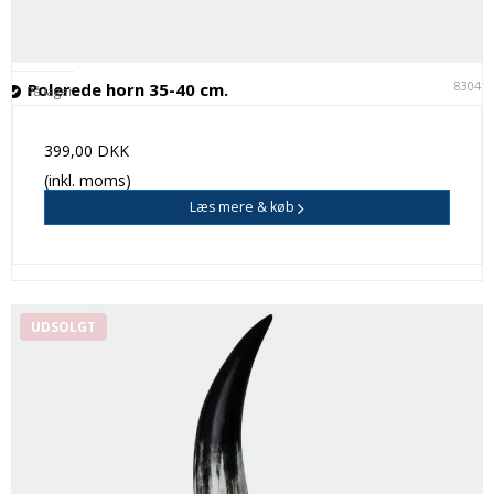
83041
Polerede horn 35-40 cm.
På lager
399,00 DKK
(inkl. moms)
Læs mere & køb
UDSOLGT