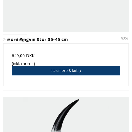
83521
Horn Pingvin Stor 35-45 cm
Ikke på lager
649,00 DKK
(inkl. moms)
Læs mere & køb