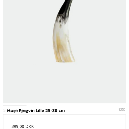
83501
Horn Pingvin Lille 25-30 cm
Ikke på lager
399,00 DKK