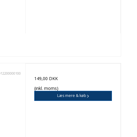
012200000100
149,00 DKK
(inkl. moms)
Læs mere & køb