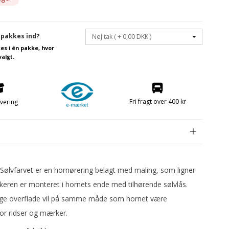
Frugtknive
 pakkes ind?
Papirknive
kes i én pakke, hvor
valgt.
Smøreknive
ele FREE
Fri fragt over 400 kr
evering
e
ølvfarvet er en hornørering belagt med maling, som ligner
ikkeren er monteret i hornets ende med tilhørende sølvlås.
ige overflade vil på samme måde som hornet være
or ridser og mærker.
Konfekt