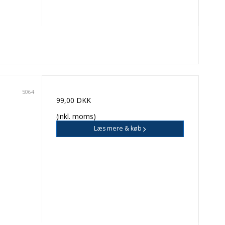
5064
99,00 DKK
(inkl. moms)
Læs mere & køb