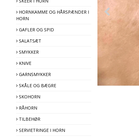
SKEER I HORN
HORNKAMME OG HÅRSPÆNDER I
HORN
Hårspænder
Hornkamme
GAFLER OG SPID
SALATSÆT
SMYKKER
KNIVE
GARNSMYKKER
Pyntenåle
SKÅLE OG BÆGRE
Brocher
SKOHORN
Hornknapper
Træknapper
RÅHORN
TILBEHØR
SERVIETRINGE I HORN