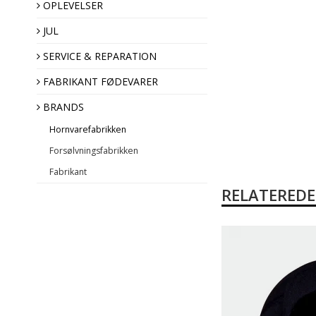
OPLEVELSER
JUL
SERVICE & REPARATION
Hornvarefabrikken
FABRIKANT FØDEVARER
Forsølvningsfabrikken
BRANDS
Fabrikant
Hornvarefabrikken
Forsølvningsfabrikken
Fabrikant
RELATERED