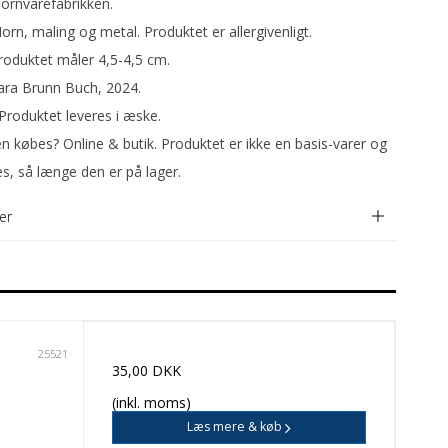
ØL & VAND
Hornvarefabrikken.
CAFE
Horn, maling og metal. Produktet er allergivenligt.
 Produktet måler 4,5-4,5 cm.
Sara Brunn Buch, 2024.
 Produktet leveres i æske.
en købes? Online & butik. Produktet er ikke en basis-varer og
s, så længe den er på lager.
er
25521
35,00 DKK
(inkl. moms)
Læs mere & køb