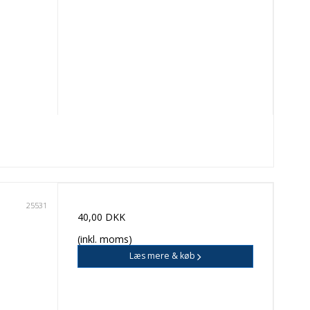
25531
40,00 DKK
(inkl. moms)
Læs mere & køb