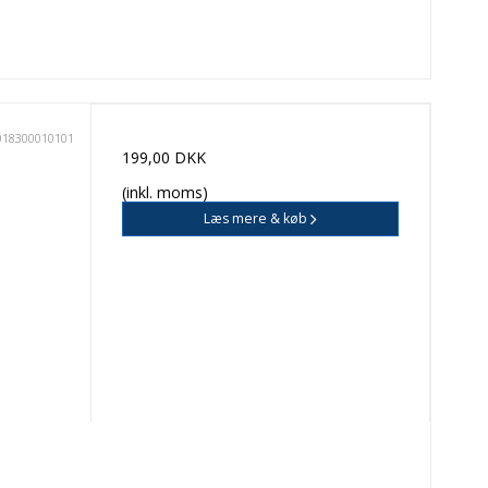
018300010101
199,00 DKK
(inkl. moms)
Læs mere & køb