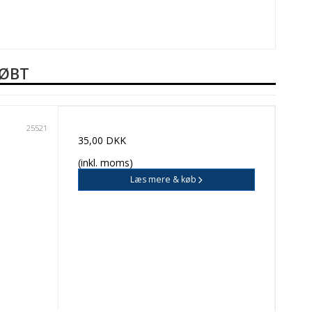
KØBT
25521
35,00 DKK
(inkl. moms)
Læs mere & køb