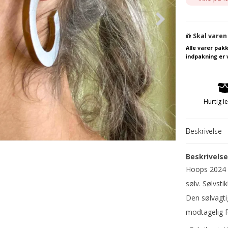
Salatsæt fra 15 til 22 cm
Armbånd
Skal varen
Salatsæt fra 23 til 27 cm
Halssmykker
Alle varer pak
indpakning er 
Ringe
Øreringe
Herre
Guld- og sølvd
Hurtig l
Beskrivelse
Beskrivels
Hoops 2024 S
sølv. Sølvst
Den sølvagt
modtagelig f
Julepynt