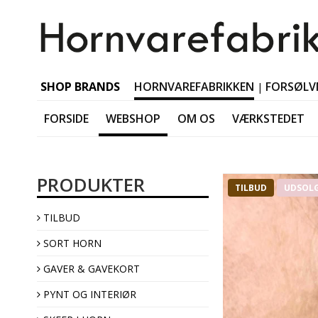
SHOP BRANDS
HORNVAREFABRIKKEN
FORSØLV
|
FORSIDE
WEBSHOP
OM OS
VÆRKSTEDET
SORT HORN Tablewar
PRODUKTER
SORT HORN Accessori
TILBUD
UDSOL
SORT HORN Jewellery
TILBUD
SORT HORN Interior
SORT HORN
GAVER & GAVEKORT
PYNT OG INTERIØR