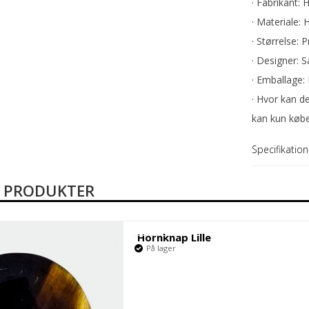
Mandelgaven
· Fabrikant: 
Årsjulepynt
· Materiale: 
· Størrelse:
· Designer: 
· Emballage:
· Hvor kan d
kan kun købe
Specifikation
E PRODUKTER
Hornknap Lille
På lager